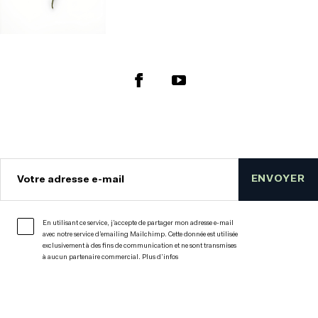
ENVOYER
Votre adresse e-mail
En utilisant ce service, j’accepte de partager mon adresse e-mail
avec notre service d’emailing Mailchimp. Cette donnée est utilisée
exclusivement à des fins de communication et ne sont transmises
à aucun partenaire commercial.
Plus d’infos