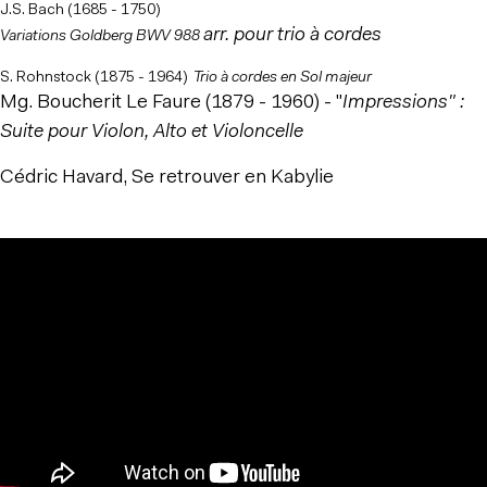
J.S. Bach (1685 - 1750)
arr. pour trio à cordes
Variations Goldberg BWV 988
S. Rohnstock (1875 - 1964)
Trio à cordes en Sol majeur
Mg. Boucherit Le Faure (1879 - 1960) - "
Impressions" :
Suite pour Violon, Alto et Violoncelle
Cédric Havard, Se retrouver en Kabylie