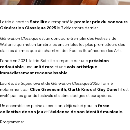
Le trio à cordes
Satellite
a remporté le
premier prix du concours
Génération Classique 2025
le 7 décembre dernier.
Génération Classique
est un concours-tremplin des Festivals de
Wallonie qui met en lumière les ensembles les plus prometteurs des
classes de musique de chambre des Écoles Supérieures des Arts.
Fondé en 2021, le trio Satellite s’impose par une
précision
redoutable
, une
unité rare
et une
voix artistique
immédiatement reconnaissable
.
Lauréat de
Supernova
et de
Génération Classique 2025
, formé
notamment par
Clive Greensmith
,
Garth Knox
et
Guy Danel
, il est
invité par les grands festivals et scènes belges et européens.
Un ensemble en pleine ascension, déjà salué pour la
force
collective de son jeu
et l’
évidence de son identité musicale
.
Programme: