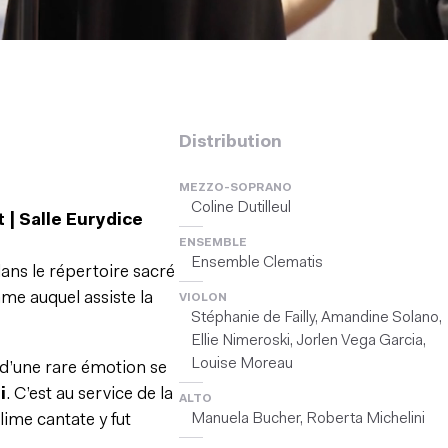
Distribution
MEZZO-SOPRANO
Coline Dutilleul
 | Salle Eurydice
ENSEMBLE
Ensemble Clematis
dans le répertoire sacré
ame auquel assiste la
VIOLON
Stéphanie de Failly, Amandine Solano,
Ellie Nimeroski, Jorlen Vega Garcia,
Louise Moreau
 d’une rare émotion se
i
. C’est au service de la
ALTO
Manuela Bucher, Roberta Michelini
lime cantate y fut