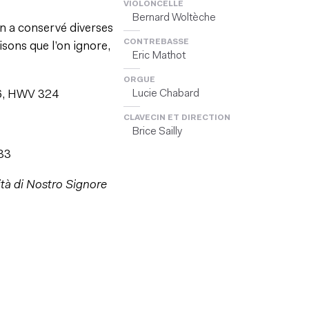
VIOLONCELLE
Bernard Woltèche
en a conservé diverses
CONTREBASSE
aisons que l’on ignore,
Eric Mathot
ORGUE
Lucie Chabard
6, HWV 324
CLAVECIN ET DIRECTION
Brice Sailly
533
ità di Nostro Signore