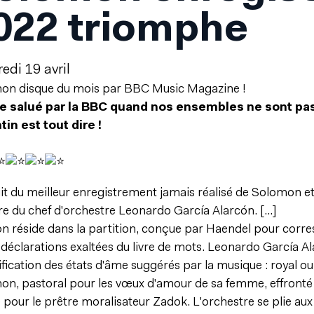
022 triomphe
edi 19 avril
on disque du mois par BBC Music Magazine !
re salué par la BBC quand nos ensembles ne sont pas
tin est tout dire !
agit du meilleur enregistrement jamais réalisé de Solomon e
re du chef d'orchestre Leonardo García Alarcón. [...]
on réside dans la partition, conçue par Haendel pour cor
 déclarations exaltées du livre de mots. Leonardo García A
tification des états d'âme suggérés par la musique : royal 
n, pastoral pour les vœux d'amour de sa femme, effronté 
e pour le prêtre moralisateur Zadok. L'orchestre se plie aux