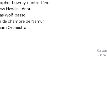
topher Lowrey, contre-ténor
ew Newlin, ténor
as Wolf, basse
 de chambre de Namur
nium Orchestra
Suivan
La Flûte