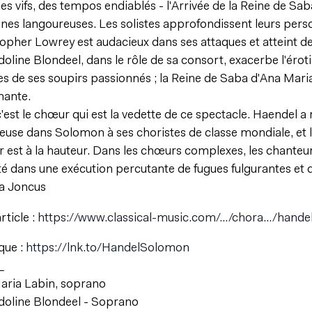
s vifs, des tempos endiablés - l'Arrivée de la Reine de Sab
gnes langoureuses. Les solistes approfondissent leurs pe
opher Lowrey est audacieux dans ses attaques et atteint d
line Blondeel, dans le rôle de sa consort, exacerbe l'éroti
s de ses soupirs passionnés ; la Reine de Saba d'Ana Mari
nante.
'est le chœur qui est la vedette de ce spectacle. Haendel a 
ieuse dans Solomon à ses choristes de classe mondiale, e
est à la hauteur. Dans les chœurs complexes, les chanteur
té dans une exécution percutante de fugues fulgurantes e
ta Joncus
article :
https://www.classical-music.com/.../chora.../hand
que :
https://lnk.to/HandelSolomon
_
aria Labin, soprano
oline Blondeel - Soprano