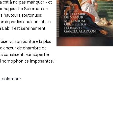
a est à ne pas manquer - et
rsonnages : Le Solomon de
es hauteurs soutenues;
sme par les couleurs et les
a Labin est sereinement
réservé son écriture la plus
t le chœur de chambre de
s canalisent leur superbe
t d'homophonies imposantes."
el-solomon/